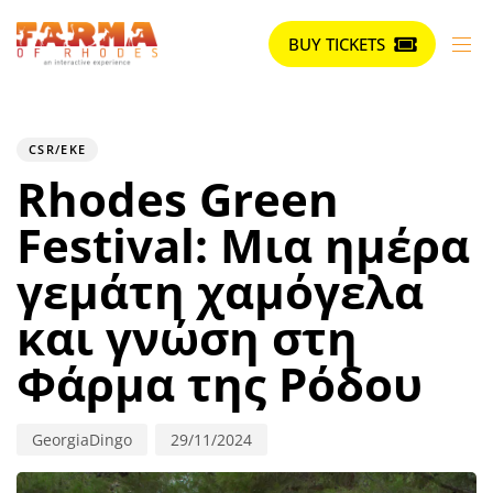
BUY TICKETS
Author
Published
PUBLISHED
on:
IN:
CSR/EKE
Rhodes Green
Festival: Μια ημέρα
γεμάτη χαμόγελα
και γνώση στη
Φάρμα της Ρόδου
GeorgiaDingo
29/11/2024