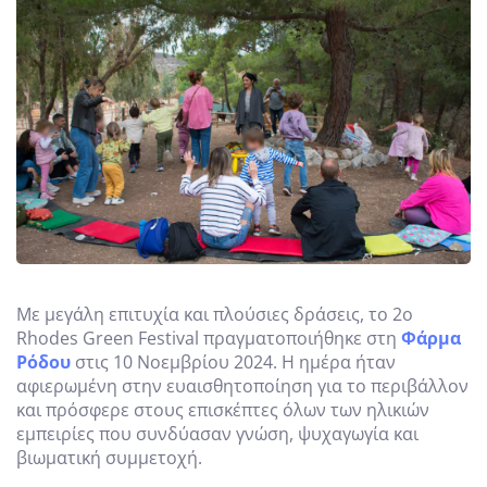
Με μεγάλη επιτυχία και πλούσιες δράσεις, το 2ο
Rhodes Green Festival πραγματοποιήθηκε στη
Φάρμα
Ρόδου
στις 10 Νοεμβρίου 2024. Η ημέρα ήταν
αφιερωμένη στην ευαισθητοποίηση για το περιβάλλον
και πρόσφερε στους επισκέπτες όλων των ηλικιών
εμπειρίες που συνδύασαν γνώση, ψυχαγωγία και
βιωματική συμμετοχή.