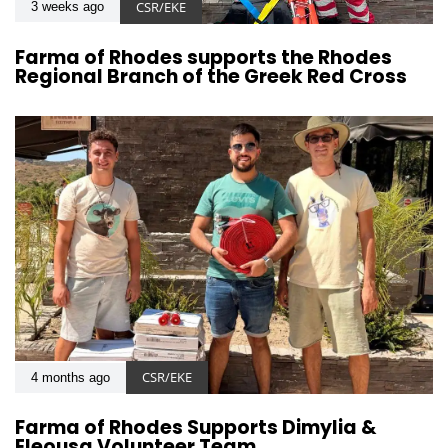
CSR/EKE
3 weeks ago
Farma of Rhodes supports the Rhodes
Regional Branch of the Greek Red Cross
CSR/EKE
4 months ago
Farma of Rhodes Supports Dimylia &
Eleousa Volunteer Team