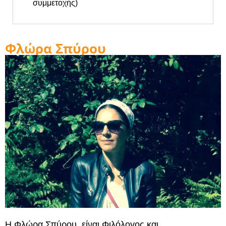
συμμετοχής)
Φλώρα Σπύρου
Η Φλώρα Σπύρου, είναι Φιλόλογος και