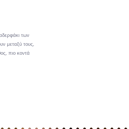
ξαδερφάκι των
υν μεταξύ τους,
ος, πιο κοντά