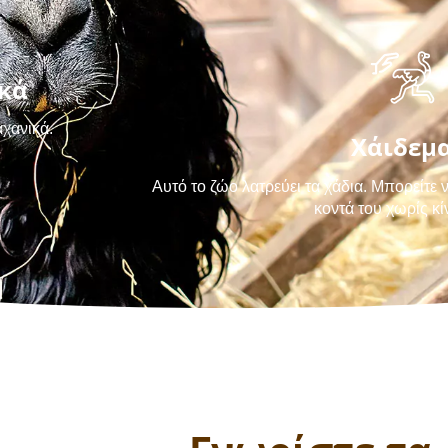
ικά
αχανικά.
Χάιδεμ
Αυτό το ζώο λατρεύει τα χάδια. Μπορείτε 
κοντά του χωρίς κί