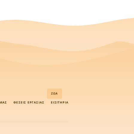
ΖΏΑ
 ΜΑΣ
ΘΈΣΕΙΣ ΕΡΓΑΣΊΑΣ
ΕΙΣΙΤΉΡΙΑ