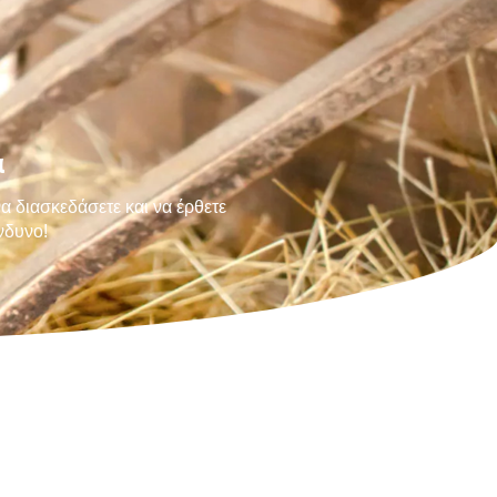
α
να διασκεδάσετε και να έρθετε
νδυνο!