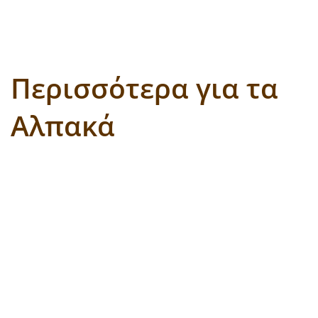
Περισσότερα για τα
Αλπακά