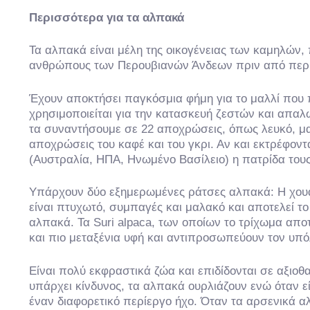
Περισσότερα για τα αλπακά
Τα αλπακά είναι μέλη της οικογένειας των καμηλών
ανθρώπους των Περουβιανών Άνδεων πριν από περί
Έχουν αποκτήσει παγκόσμια φήμη για το μαλλί που 
χρησιμοποιείται για την κατασκευή ζεστών και απ
τα συναντήσουμε σε 22 αποχρώσεις, όπως λευκό, μα
αποχρώσεις του καφέ και του γκρι. Αν και εκτρέφον
(Αυστραλία, ΗΠΑ, Ηνωμένο Βασίλειο) η πατρίδα τους
Υπάρχουν δύο εξημερωμένες ράτσες αλπακά: Η χουάκ
είναι πτυχωτό, συμπαγές και μαλακό και αποτελεί 
αλπακά. Τα Suri alpaca, των οποίων το τρίχωμα αποτ
και πιο μεταξένια υφή και αντιπροσωπεύουν τον υ
Είναι πολύ εκφραστικά ζώα και επιδίδονται σε αξιο
υπάρχει κίνδυνος, τα αλπακά ουρλιάζουν ενώ όταν ε
έναν διαφορετικό περίεργο ήχο. Όταν τα αρσενικά 