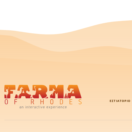
ΕΣΤΙΑΤΌΡΙΟ