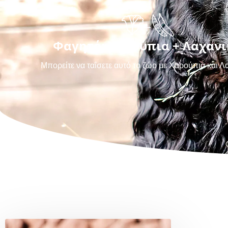
Φαγητό: Χαρούπια + Λαχαν
Μπορείτε να ταΐσετε αυτό το ζώο με Χαρούπια και Λ