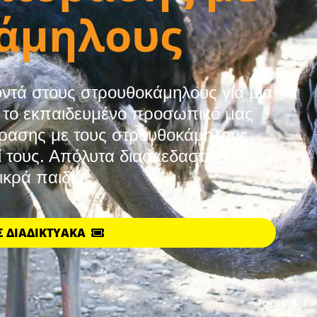
άμηλους
οντά στους στρουθοκάμηλους για μια
ό το εκπαιδευμένο προσωπικό μας
δρασης με τους στρουθοκάμηλους.
 τους. Απόλυτα διασκεδαστικό και
ικρά παιδιά.
ΑΣ ΔΙΑΔΙΚΤΥΑΚΆ