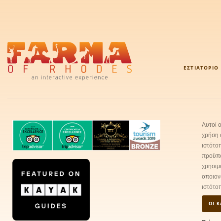
ΕΣΤΙΑΤΌΡΙΟ
Αυτοί 
χρήση 
ιστότο
προϋπο
χρησιμ
οποιον
ιστότο
ΟΙ 