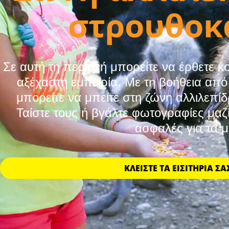
στρουθοκ
Σε αυτή τη περιοχή μπορείτε να έρθετε κ
αξέχαστη εμπειρία. Με τη βοήθεια απ
μπορείτε να μπείτε στη ζώνη αλλιλεπί
Ταίστε τους ή βγάλτε φωτογραφίες μαζί
ασφαλές για τα μ
ΚΛΕΊΣΤΕ ΤΑ ΕΙΣΙΤΉΡΙΑ Σ