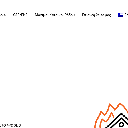
όριο
CSR/EKE
Μόνιμοι Κάτοικοι Ρόδου
Επισκεφθείτε μας
Ε
 στο Φάρμα